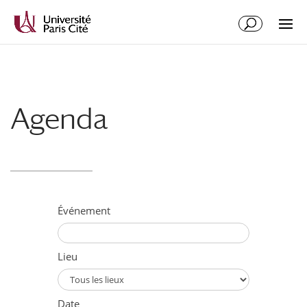
Aller
Aller
au
à
contenu
la
principal
navigation
Agenda
Événement
Lieu
Date